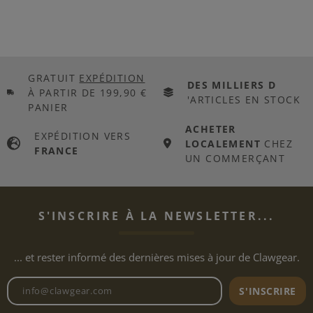
GRATUIT
EXPÉDITION
DES MILLIERS D
À PARTIR DE 199,90 €
'ARTICLES EN STOCK
PANIER
ACHETER
EXPÉDITION VERS
LOCALEMENT
CHEZ
FRANCE
UN COMMERÇANT
S'INSCRIRE À LA NEWSLETTER...
... et rester informé des dernières mises à jour de Clawgear.
Adresse e-mail de la newslett
S'INSCRIRE