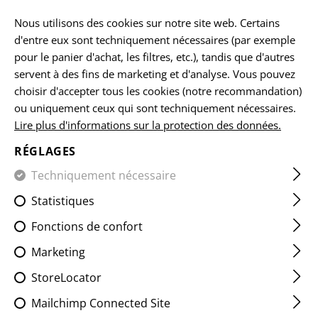
FR
Nous utilisons des cookies sur notre site web. Certains
d'entre eux sont techniquement nécessaires (par exemple
pour le panier d'achat, les filtres, etc.), tandis que d'autres
ACCUEIL
CLAWGEAR
RETURN OF WASTE ELECTRONIC
servent à des fins de marketing et d'analyse. Vous pouvez
choisir d'accepter tous les cookies (notre recommandation)
ou uniquement ceux qui sont techniquement nécessaires.
SERVICE À LA CLIENTÈLE
Lire plus d'informations sur la protection des données.
Vous ne trouvez pas la réponse que vous cherchez ?
Contactez nous personnellement !
RÉGLAGES
Techniquement nécessaire
Statistiques
Fonctions de confort
Marketing
Le moyen le plus rapide de nous joindre est le
téléphone. Appelez-nous au
StoreLocator
+43 7252 50900
Mailchimp Connected Site
pendant nos heures de bureau.