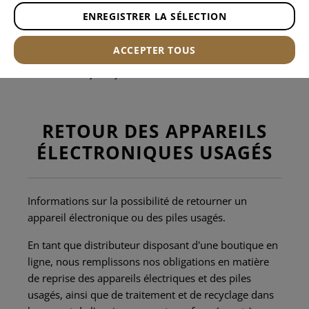
ENREGISTRER LA SÉLECTION
Heures de bureau :
ACCEPTER TOUS
Du lundi au vendredi de 09h00 à 12h00 et de 13h00 à
17h00. Les jours fériés sont exclus.
RETOUR DES APPAREILS
ÉLECTRONIQUES USAGÉS
Informations sur la possibilité de retourner un
appareil électronique ou des piles usagés.
En tant que distributeur disposant d'une boutique en
ligne, nous remplissons nos obligations en matière
de reprise des appareils électriques et des piles
usagés, ainsi que de traitement et de recyclage dans