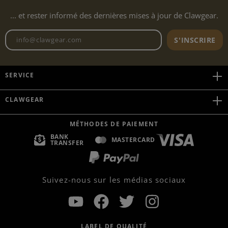
... et rester informé des dernières mises à jour de Clawgear.
Adresse e-mail de la newslett
S'INSCRIRE
SERVICE
CLAWGEAR
MÉTHODES DE PAIEMENT
BANK
MASTERCARD
TRANSFER
Suivez-nous sur les médias sociaux
LABEL DE QUALITÉ