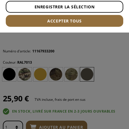
ENREGISTRER LA SÉLECTION
ACCEPTER TOUS
Numéro d'article:
11167933200
Couleur:
RAL7013
25,90 €
TVA incluse, frais de port en sus
EN STOCK, LIVRÉ SUR FRANCE EN 2-3 JOURS OUVRABLES
AJOUTER AU PANIER