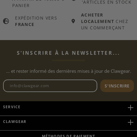
'ARTICLES EN STOCK
PANIER
ACHETER
EXPÉDITION VERS
LOCALEMENT
CHEZ
FRANCE
UN COMMERÇANT
S'INSCRIRE À LA NEWSLETTER...
... et rester informé des dernières mises à jour de Clawgear.
Adresse e-mail de la newslett
S'INSCRIRE
SERVICE
CLAWGEAR
MÉTHODES DE PAIEMENT