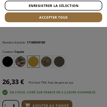
ENREGISTRER LA SÉLECTION
ACCEPTER TOUS
Numéro d'article:
11168030100
Couleur:
Coyote
26,33 €
Prix hors TVA, frais de port en sus
EN STOCK, LIVRÉ SUR FRANCE EN 2-3 JOURS OUVRABLES
AJOUTER AU PANIER