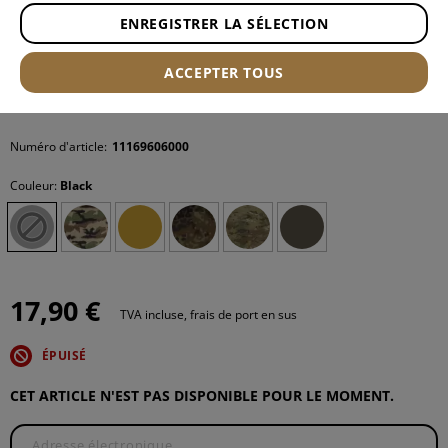
ENREGISTRER LA SÉLECTION
ACCEPTER TOUS
Numéro d'article:
11169606000
Couleur:
Black
17,90 €
TVA incluse, frais de port en sus
ÉPUISÉ
CET ARTICLE N'EST PAS DISPONIBLE POUR LE MOMENT.