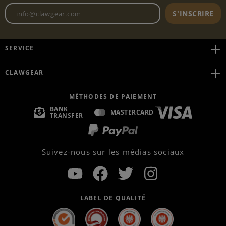
Adresse e-mail de la newslett
S'INSCRIRE
SERVICE
CLAWGEAR
MÉTHODES DE PAIEMENT
BANK
MASTERCARD
TRANSFER
Suivez-nous sur les médias sociaux
LABEL DE QUALITÉ