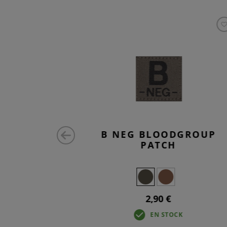
GROUP
B NEG BLOODGROUP
PATCH
2,90 €
K
EN STOCK