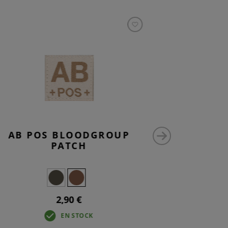
AB POS BLOODGROUP
N
PATCH
2,90 €
EN STOCK