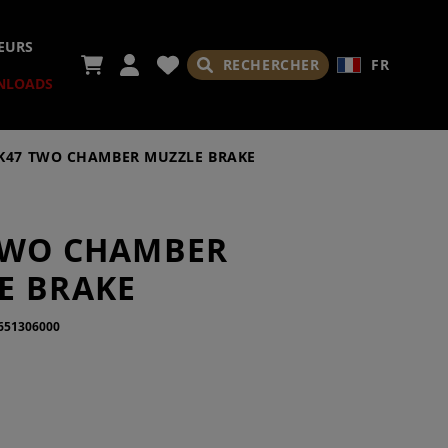
EURS
RECHERCHER
FR
NLOADS
K47 TWO CHAMBER MUZZLE BRAKE
TWO CHAMBER
RES
E BRAKE
651306000