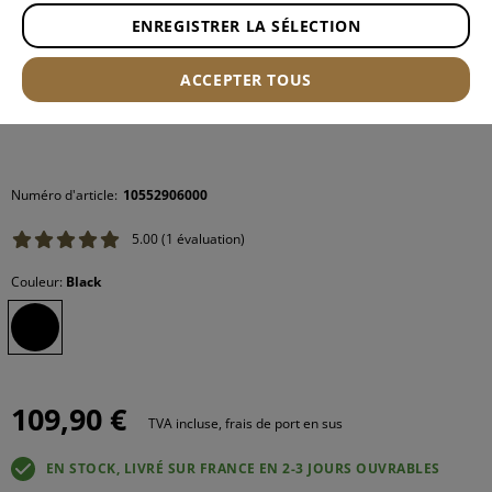
ENREGISTRER LA SÉLECTION
ACCEPTER TOUS
Numéro d'article:
10552906000
5.00 (1 évaluation)
Couleur:
Black
109,90 €
TVA incluse, frais de port en sus
EN STOCK, LIVRÉ SUR FRANCE EN 2-3 JOURS OUVRABLES