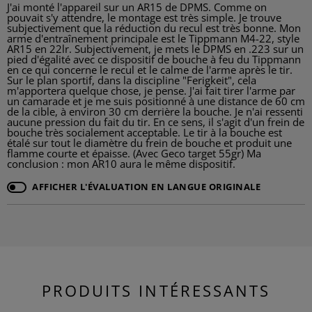
J'ai monté l'appareil sur un AR15 de DPMS. Comme on
pouvait s'y attendre, le montage est très simple. Je trouve
subjectivement que la réduction du recul est très bonne. Mon
arme d'entraînement principale est le Tippmann M4-22, style
AR15 en 22lr. Subjectivement, je mets le DPMS en .223 sur un
pied d'égalité avec ce dispositif de bouche à feu du Tippmann
en ce qui concerne le recul et le calme de l'arme après le tir.
Sur le plan sportif, dans la discipline "Ferigkeit", cela
m'apportera quelque chose, je pense. J'ai fait tirer l'arme par
un camarade et je me suis positionné à une distance de 60 cm
de la cible, à environ 30 cm derrière la bouche. Je n'ai ressenti
aucune pression du fait du tir. En ce sens, il s'agit d'un frein de
bouche très socialement acceptable. Le tir à la bouche est
étalé sur tout le diamètre du frein de bouche et produit une
flamme courte et épaisse. (Avec Geco target 55gr) Ma
conclusion : mon AR10 aura le même dispositif.
AFFICHER L'ÉVALUATION EN LANGUE ORIGINALE
PRODUITS INTÉRESSANTS