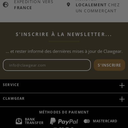
EXPÉDITION VERS
LOCALEMENT
CHEZ
FRANCE
UN COMMERÇANT
S'INSCRIRE À LA NEWSLETTER...
... et rester informé des dernières mises à jour de Clawgear.
Adresse e-mail de la newslett
S'INSCRIRE
SERVICE
CLAWGEAR
MÉTHODES DE PAIEMENT
BANK
MASTERCARD
TRANSFER