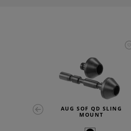
AMBER
AUG SOF QD SLING
AKE
MOUNT