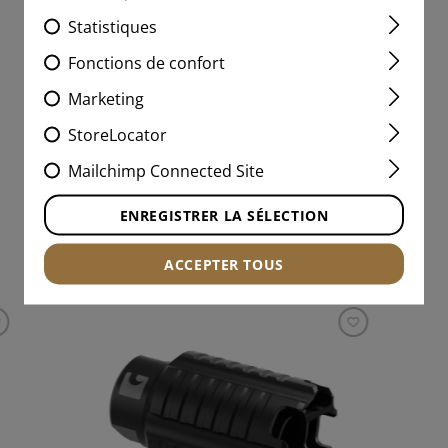
Statistiques
152,90 €
Fonctions de confort
EN STOCK
Marketing
StoreLocator
Mailchimp Connected Site
ENREGISTRER LA SÉLECTION
PRODUITS INTÉRESSANTS
ACCEPTER TOUS