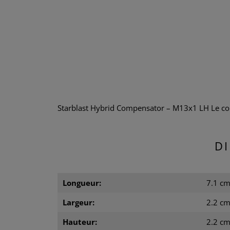
Starblast Hybrid Compensator – M13x1 LH Le com
D
Longueur:
7.1 c
Largeur:
2.2 c
Hauteur:
2.2 c