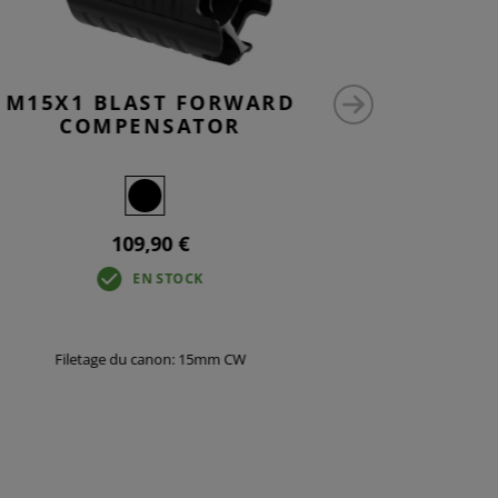
M15X1 BLAST FORWARD
AR15 S
COMPENSATOR
109,90 €
EN STOCK
Filetage du canon: 15mm CW
Filetage 