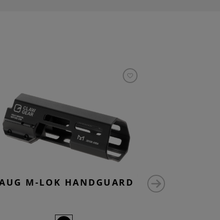
AUG M-LOK HANDGUARD
AUG 
MU