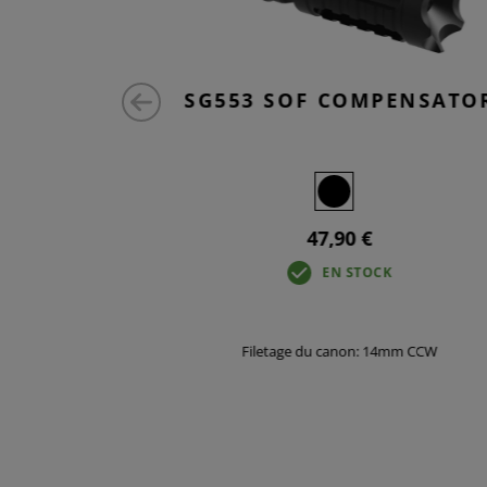
 HYBRID
SG553 SOF COMPENSATO
TOR
47,90 €
K
EN STOCK
Filetage du canon: 14mm CCW