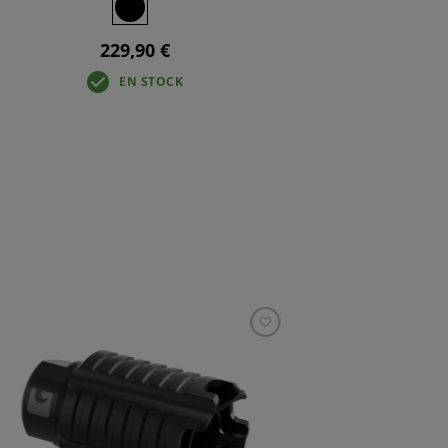
229,90 €
EN STOCK
Fileta