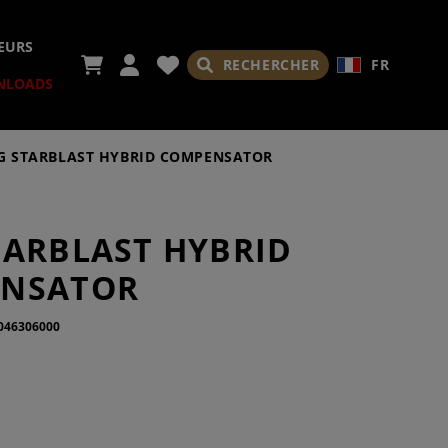
EURS
RECHERCHER
FR
NLOADS
G STARBLAST HYBRID COMPENSATOR
TARBLAST HYBRID
RES
NSATOR
046306000