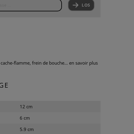
LOS
cache-flamme, frein de bouche...
en savoir plus
GE
12 cm
6 cm
5.9 cm