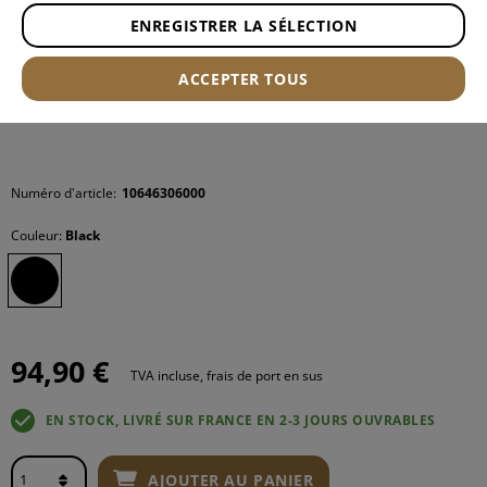
ENREGISTRER LA SÉLECTION
ACCEPTER TOUS
Numéro d'article:
10646306000
Couleur:
Black
94,90 €
TVA incluse, frais de port en sus
EN STOCK, LIVRÉ SUR FRANCE EN 2-3 JOURS OUVRABLES
AJOUTER AU PANIER