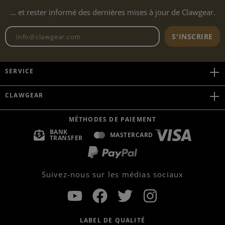
... et rester informé des dernières mises à jour de Clawgear.
Adresse e-mail de la newslett
S'INSCRIRE
SERVICE
CLAWGEAR
MÉTHODES DE PAIEMENT
BANK
MASTERCARD
TRANSFER
Suivez-nous sur les médias sociaux
LABEL DE QUALITÉ