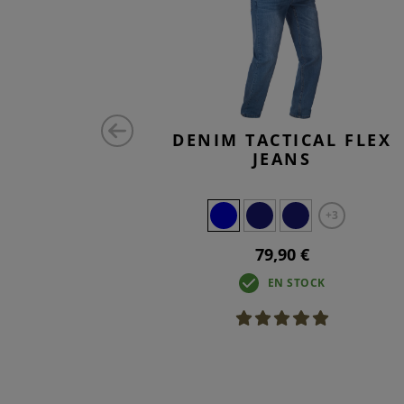
EE
DENIM TACTICAL FLEX
JEANS
+3
79,90 €
K
EN STOCK