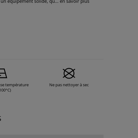
 un équipement solide, qu...
en savoir plus
sse température
Ne pas nettoyer à sec
100°C)
S