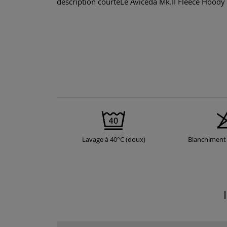
description courteLe Aviceda Mk.II Fleece Hoody 
Lavage à 40°C (doux)
Blanchiment 