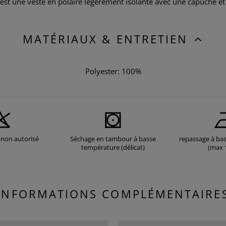
est une veste en polaire légèrement isolante avec une capuche et
MATÉRIAUX & ENTRETIEN
Polyester: 100%
non autorisé
Séchage en tambour à basse
repassage à ba
température (délicat)
(max 
INFORMATIONS COMPLÉMENTAIRE