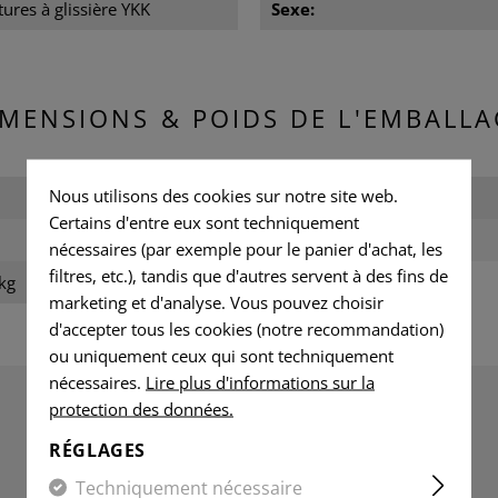
ures à glissière YKK
Sexe:
IMENSIONS & POIDS DE L'EMBALLA
Nous utilisons des cookies sur notre site web.
Largeur emballée:
Certains d'entre eux sont techniquement
Poids:
nécessaires (par exemple pour le panier d'achat, les
filtres, etc.), tandis que d'autres servent à des fins de
kg
marketing et d'analyse. Vous pouvez choisir
d'accepter tous les cookies (notre recommandation)
ou uniquement ceux qui sont techniquement
nécessaires.
Lire plus d'informations sur la
protection des données.
ÉVALUATIONS
RÉGLAGES
Techniquement nécessaire