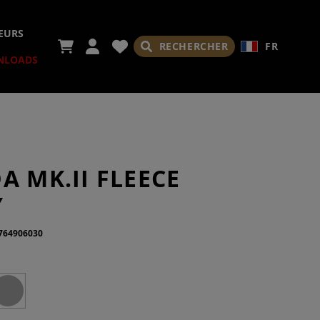
EURS
RECHERCHER
FR
NLOADS
A MK.II FLEECE
RES
Y
764906030