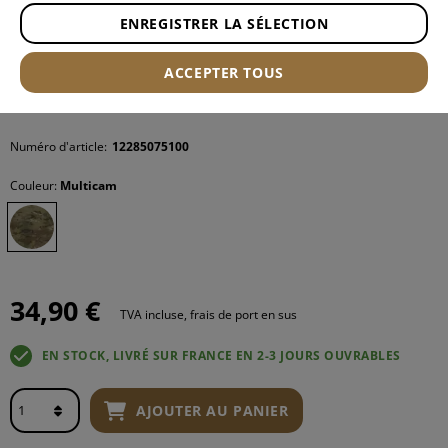
ENREGISTRER LA SÉLECTION
ACCEPTER TOUS
Numéro d'article:
12285075100
Couleur:
Multicam
34,90 €
TVA incluse, frais de port en sus
EN STOCK, LIVRÉ SUR FRANCE EN 2-3 JOURS OUVRABLES
AJOUTER AU PANIER