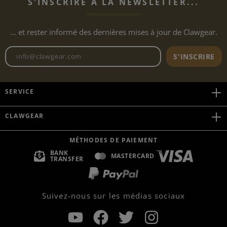
S'INSCRIRE À LA NEWSLETTER...
... et rester informé des dernières mises à jour de Clawgear.
Adresse e-mail de la newslett
S'INSCRIRE
SERVICE
CLAWGEAR
MÉTHODES DE PAIEMENT
BANK
MASTERCARD
TRANSFER
Suivez-nous sur les médias sociaux