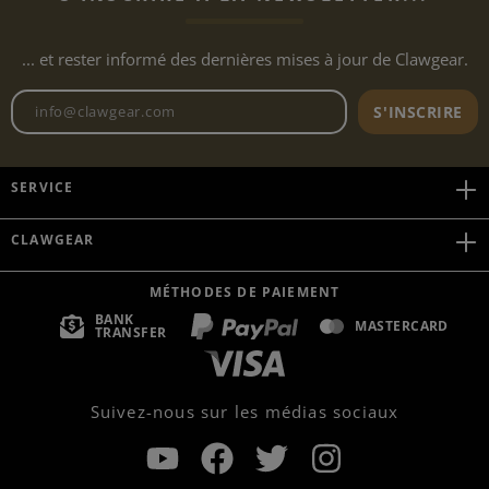
... et rester informé des dernières mises à jour de Clawgear.
Adresse e-mail de la newslett
S'INSCRIRE
SERVICE
CLAWGEAR
MÉTHODES DE PAIEMENT
BANK
MASTERCARD
TRANSFER
Suivez-nous sur les médias sociaux