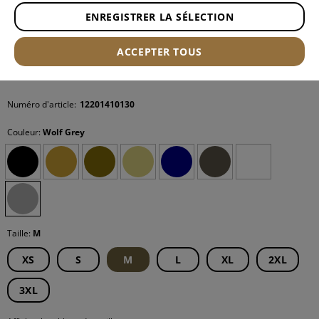
ENREGISTRER LA SÉLECTION
ACCEPTER TOUS
Numéro d'article:
12201410130
Couleur:
Wolf Grey
Taille:
M
XS
S
M
L
XL
2XL
3XL