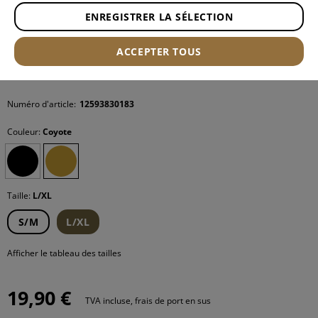
ENREGISTRER LA SÉLECTION
ACCEPTER TOUS
Numéro d'article:
12593830183
Couleur:
Coyote
Taille:
L/XL
S/M
L/XL
Afficher le tableau des tailles
19,90 €
TVA incluse, frais de port en sus