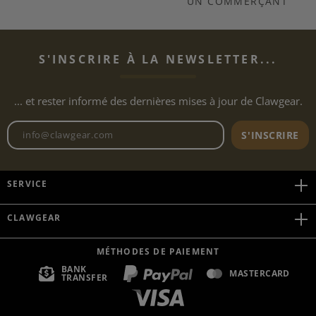
UN COMMERÇANT
S'INSCRIRE À LA NEWSLETTER...
... et rester informé des dernières mises à jour de Clawgear.
Adresse e-mail de la newslett
S'INSCRIRE
SERVICE
CLAWGEAR
MÉTHODES DE PAIEMENT
BANK
MASTERCARD
TRANSFER