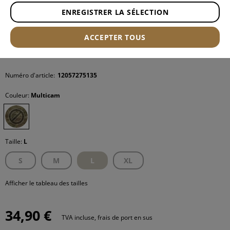
ENREGISTRER LA SÉLECTION
ACCEPTER TOUS
Numéro d'article:
12057275135
Couleur:
Multicam
Taille:
L
S
M
L
XL
Afficher le tableau des tailles
34,90 €
TVA incluse, frais de port en sus