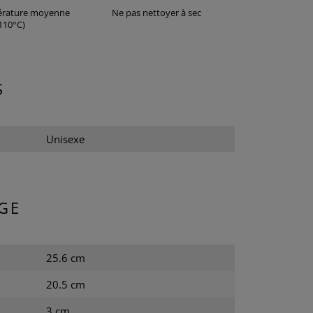
érature moyenne
Ne pas nettoyer à sec
110°C)
S
Unisexe
GE
25.6 cm
20.5 cm
3 cm