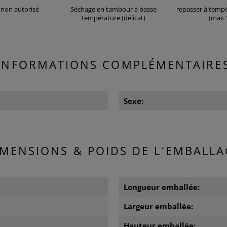
non autorisé
Séchage en tambour à basse
repasser à temp
température (délicat)
(max 
INFORMATIONS COMPLÉMENTAIRE
Sexe:
IMENSIONS & POIDS DE L'EMBALLA
Longueur emballée:
Largeur emballée:
Hauteur emballée: