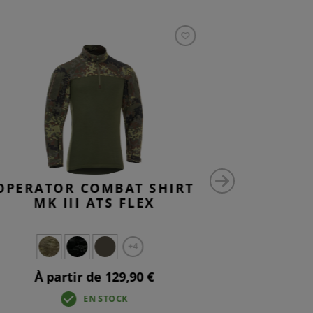
OPERATOR COMBAT SHIRT
OPERATO
MK III ATS FLEX
MK 
+4
À partir de 129,90 €
À pa
EN STOCK