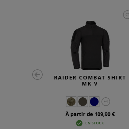
AT SHIRT
RAIDER COMBAT SHIRT
FLEX
MK V
+4
+4
,90 €
À partir de 109,90 €
K
EN STOCK