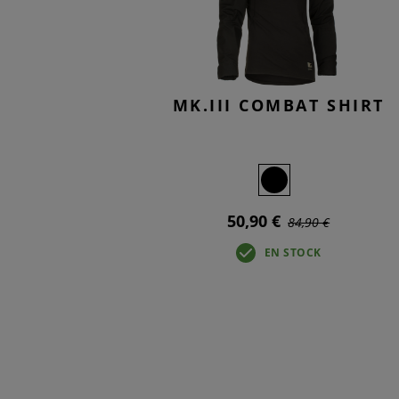
MK.III COMBAT SHIRT
50,90 €
84,90 €
EN STOCK