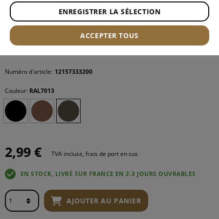
ENREGISTRER LA SÉLECTION
ACCEPTER TOUS
Numéro d'article:
12157333200
Couleur:
RAL7013
2,99 €
TVA incluse, frais de port en sus
EN STOCK, LIVRÉ SUR FRANCE EN 2-3 JOURS OUVRABLES
AJOUTER AU PANIER