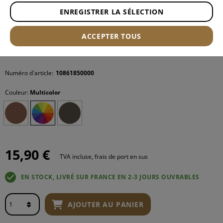
ENREGISTRER LA SÉLECTION
ACCEPTER TOUS
Numéro d'article:
10861850000
Couleur:
Multicolor
15,90 €
TVA incluse, frais de port en sus
EN STOCK, LIVRÉ SUR FRANCE EN 2-3 JOURS OUVRABLES
AJOUTER AU PANIER