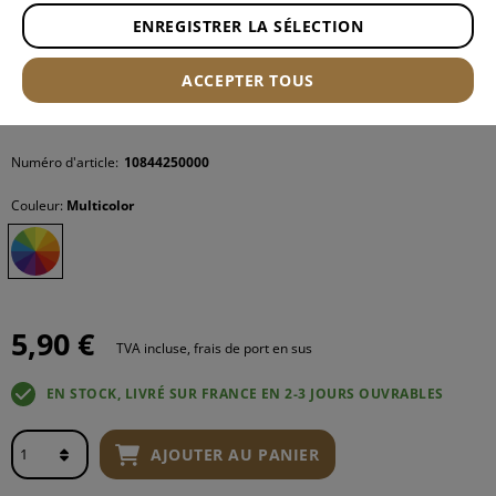
ENREGISTRER LA SÉLECTION
ACCEPTER TOUS
Numéro d'article:
10844250000
Couleur:
Multicolor
5,90 €
TVA incluse, frais de port en sus
EN STOCK, LIVRÉ SUR FRANCE EN 2-3 JOURS OUVRABLES
AJOUTER AU PANIER