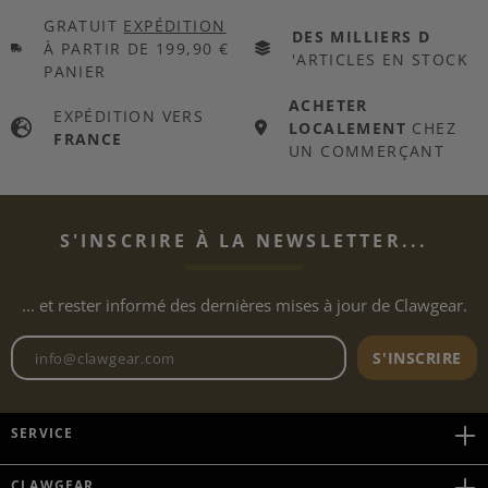
GRATUIT
EXPÉDITION
DES MILLIERS D
À PARTIR DE 199,90 €
'ARTICLES EN STOCK
PANIER
ACHETER
EXPÉDITION VERS
LOCALEMENT
CHEZ
FRANCE
UN COMMERÇANT
S'INSCRIRE À LA NEWSLETTER...
... et rester informé des dernières mises à jour de Clawgear.
Adresse e-mail de la newslett
S'INSCRIRE
SERVICE
CLAWGEAR