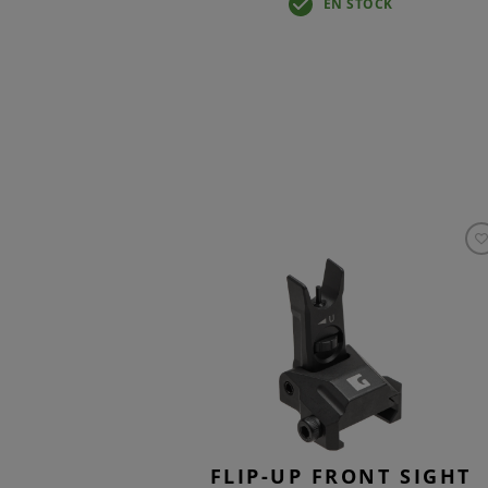
K
EN STOCK
FLIP-UP FRONT SIGHT