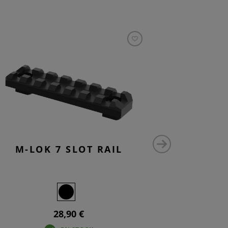
M-LOK 7 SLOT RAIL
M-LO
28,90 €