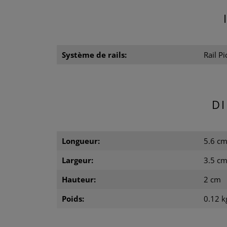
Système de rails:
Rail Pi
D
Longueur:
5.6 c
Largeur:
3.5 c
Hauteur:
2 cm
Poids:
0.12 k