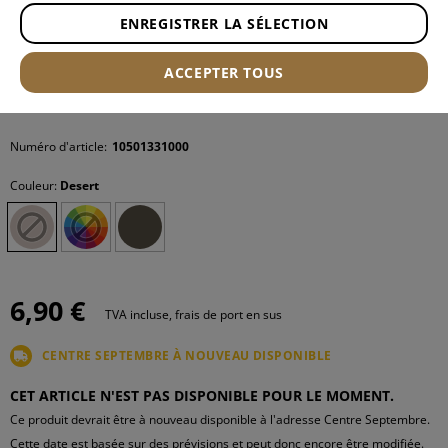
ENREGISTRER LA SÉLECTION
ACCEPTER TOUS
Numéro d'article:
10501331000
Couleur:
Desert
6,90 €
TVA incluse, frais de port en sus
CENTRE SEPTEMBRE À NOUVEAU DISPONIBLE
CET ARTICLE N'EST PAS DISPONIBLE POUR LE MOMENT.
Ce produit devrait être à nouveau disponible à l'adresse Centre Septembre.
Cette date est basée sur des prévisions et peut donc encore être modifiée.