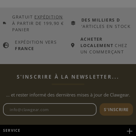
GRATUIT
EXPÉDITION
DES MILLIERS D
À PARTIR DE 199,90 €
'ARTICLES EN STOCK
PANIER
ACHETER
EXPÉDITION VERS
LOCALEMENT
CHEZ
FRANCE
UN COMMERÇANT
S'INSCRIRE À LA NEWSLETTER...
... et rester informé des dernières mises à jour de Clawgear.
Adresse e-mail de la newslett
S'INSCRIRE
SERVICE