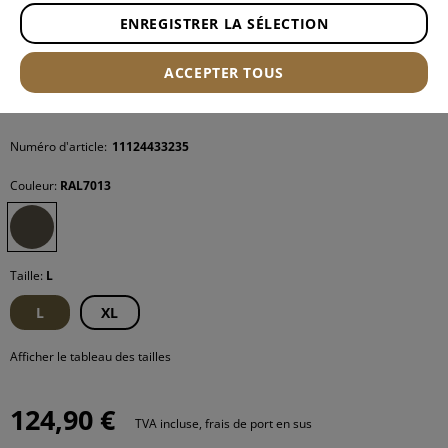
ENREGISTRER LA SÉLECTION
ACCEPTER TOUS
Numéro d'article:
11124433235
Couleur:
RAL7013
Taille:
L
L
XL
Afficher le tableau des tailles
124,90 €
TVA incluse, frais de port en sus