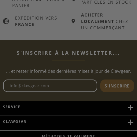
'ARTICLES EN STOCK
PANIER
ACHETER
EXPÉDITION VERS
LOCALEMENT
CHEZ
FRANCE
UN COMMERÇANT
S'INSCRIRE À LA NEWSLETTER...
... et rester informé des dernières mises à jour de Clawgear.
Adresse e-mail de la newslett
S'INSCRIRE
SERVICE
CLAWGEAR
MÉTHODES DE PAIEMENT