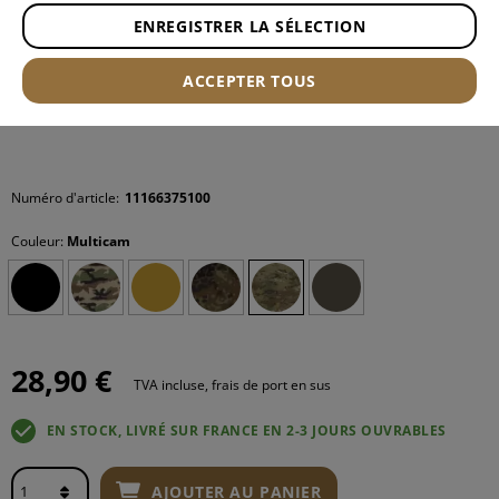
ENREGISTRER LA SÉLECTION
ACCEPTER TOUS
Numéro d'article:
11166375100
Couleur:
Multicam
28,90 €
TVA incluse, frais de port en sus
EN STOCK, LIVRÉ SUR FRANCE EN 2-3 JOURS OUVRABLES
AJOUTER AU PANIER