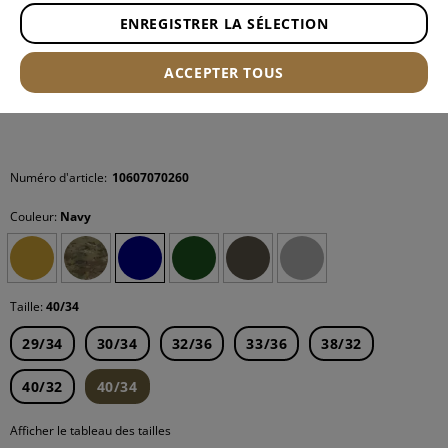
ENREGISTRER LA SÉLECTION
ACCEPTER TOUS
Numéro d'article:
10607070260
Couleur:
Navy
Taille:
40/34
29/34
30/34
32/36
33/36
38/32
40/32
40/34
Afficher le tableau des tailles