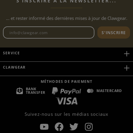
S'INSCRIRE À LA NEWSLETTER...
... et rester informé des dernières mises à jour de Clawgear.
Adresse e-mail de la newslett
S'INSCRIRE
SERVICE
CLAWGEAR
MÉTHODES DE PAIEMENT
BANK
MASTERCARD
TRANSFER
Suivez-nous sur les médias sociaux