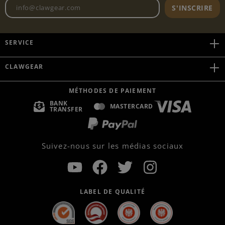
Adresse e-mail de la newslett
S'INSCRIRE
SERVICE
CLAWGEAR
MÉTHODES DE PAIEMENT
BANK
MASTERCARD
TRANSFER
Suivez-nous sur les médias sociaux
LABEL DE QUALITÉ