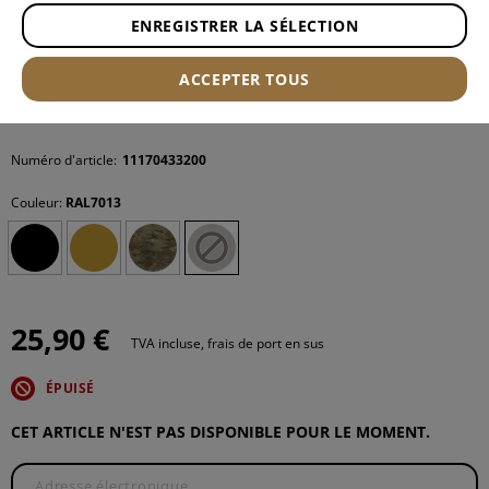
ENREGISTRER LA SÉLECTION
ACCEPTER TOUS
Numéro d'article:
11170433200
Couleur:
RAL7013
25,90 €
TVA incluse, frais de port en sus
ÉPUISÉ
CET ARTICLE N'EST PAS DISPONIBLE POUR LE MOMENT.