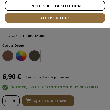
ENREGISTRER LA SÉLECTION
ACCEPTER TOUS
Numéro d'article:
10501231000
Couleur:
Desert
6,90 €
TVA incluse, frais de port en sus
EN STOCK, LIVRÉ SUR FRANCE EN 2-3 JOURS OUVRABLES
AJOUTER AU PANIER