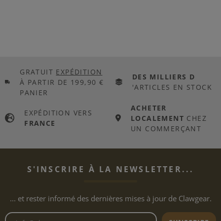
GRATUIT
EXPÉDITION
DES MILLIERS D
À PARTIR DE 199,90 €
'ARTICLES EN STOCK
PANIER
ACHETER
EXPÉDITION VERS
LOCALEMENT
CHEZ
FRANCE
UN COMMERÇANT
S'INSCRIRE À LA NEWSLETTER...
... et rester informé des dernières mises à jour de Clawgear.
Adresse e-mail de la newslett