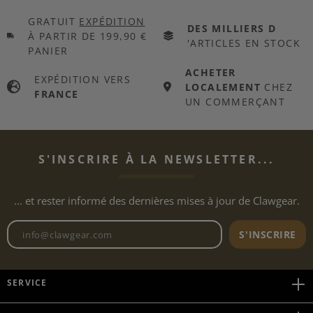
GRATUIT
EXPÉDITION
DES MILLIERS D
À PARTIR DE 199,90 €
'ARTICLES EN STOCK
PANIER
ACHETER
EXPÉDITION VERS
LOCALEMENT
CHEZ
FRANCE
UN COMMERÇANT
S'INSCRIRE À LA NEWSLETTER...
... et rester informé des dernières mises à jour de Clawgear.
Adresse e-mail de la newslett
S'INSCRIRE
SERVICE