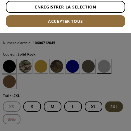
ENREGISTRER LA SÉLECTION
ACCEPTER TOUS
Numéro d'article:
10606712045
Couleur:
Solid Rock
Taille:
2XL
XS
S
M
L
XL
2XL
3XL