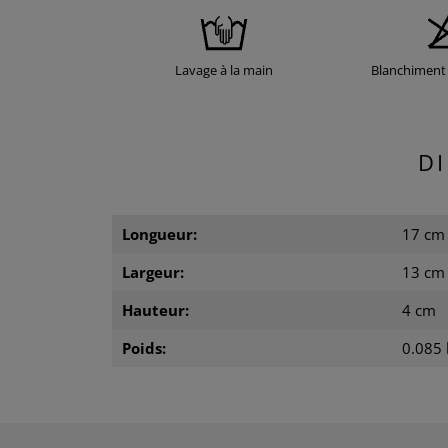
Lavage à la main
Blanchiment 
D
Longueur:
17 cm
Largeur:
13 cm
Hauteur:
4 cm
Poids:
0.085 