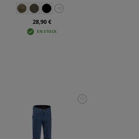
+3
28,90 €
EN STOCK