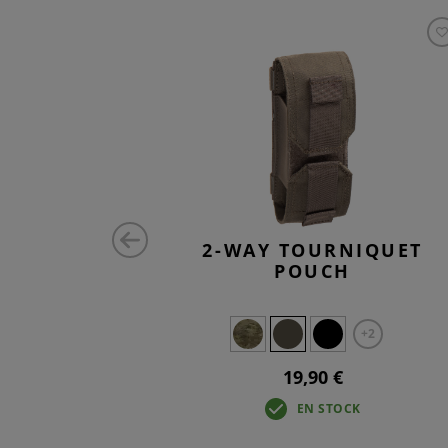
ONTAL
2-WAY TOURNIQUET
CH LC
POUCH
+2
19,90 €
K
EN STOCK