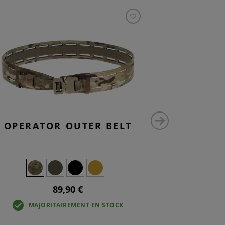
OPERATOR OUTER BELT
SMAL
UTIL
89,90 €
MAJORITAIREMENT EN STOCK