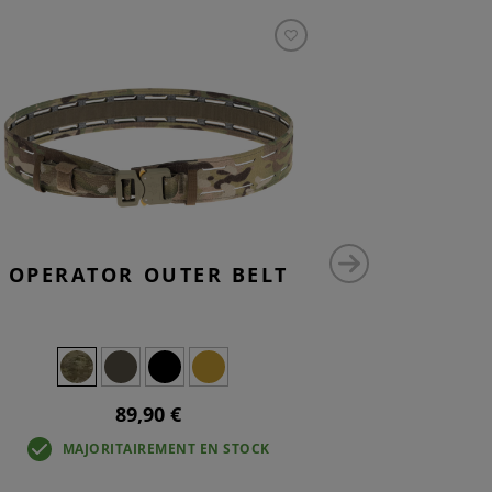
OPERATOR OUTER BELT
SMALL V
89,90 €
MAJORITAIREMENT EN STOCK