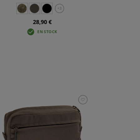
+3
28,90 €
EN STOCK