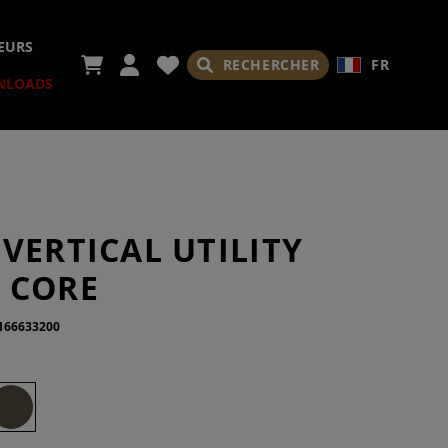
EURS
RECHERCHER
FR
NLOADS
VERTICAL UTILITY
RES
 CORE
166633200