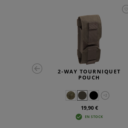
 UTILITY
2-WAY TOURNIQUET
C
POUCH
+2
19,90 €
K
EN STOCK