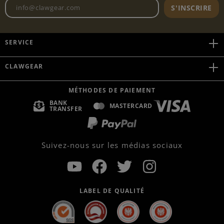
Adresse e-mail de la newslett
S'INSCRIRE
SERVICE
CLAWGEAR
MÉTHODES DE PAIEMENT
BANK
MASTERCARD
TRANSFER
Suivez-nous sur les médias sociaux
LABEL DE QUALITÉ