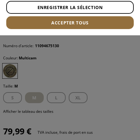
ENREGISTRER LA SÉLECTION
ACCEPTER TOUS
Numéro d'article:
11094675130
Couleur:
Multicam
Taille:
M
S
M
L
XL
Afficher le tableau des tailles
79,99 €
TVA incluse, frais de port en sus