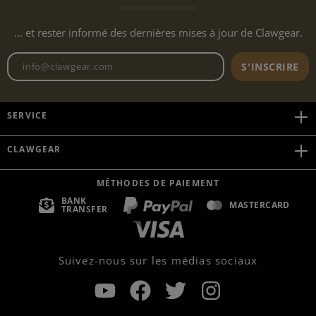
... et rester informé des dernières mises à jour de Clawgear.
Adresse e-mail de la newslett
S'INSCRIRE
SERVICE
CLAWGEAR
MÉTHODES DE PAIEMENT
BANK
MASTERCARD
TRANSFER
Suivez-nous sur les médias sociaux