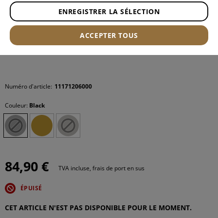
ENREGISTRER LA SÉLECTION
ACCEPTER TOUS
Numéro d'article:
11171206000
Couleur:
Black
84,90 €
TVA incluse, frais de port en sus
ÉPUISÉ
CET ARTICLE N'EST PAS DISPONIBLE POUR LE MOMENT.