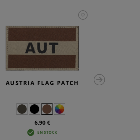
AUSTRIA FLAG PATCH
AUSTR
6,90 €
EN STOCK