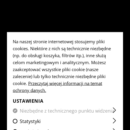
T-SHIRTS
JEANSY TAKTYCZNE
TORBY ZRZUTOWE
NARZĘDZIA
NASZYWKI MATERIAŁOWE
CZĘŚCI Z
FLAG PATCHES
ZBIJAKI
BASELAYER SHIRTS
OVERWHITE
ŁADOWNICE NA RADIO
NOŻE
KOMPONE
VITALITY PATCHES
FLAG PATCHES
ŁADOWNICE MEDYCZNE
GUMMIRINGE
CZYSZCZE
SERVICE PATCHES
VITALITY PATCHES
UNIWERSALNA PĘTLA
Na naszej stronie internetowej stosujemy pliki
MORALE PATCHES
SERVICE PATCHES
cookies. Niektóre z nich są technicznie niezbędne
ZAPALNICZKA
MORALE PATCHES
(np. do obsługi koszyka, filtrów itp.), inne służą
celom marketingowym i analitycznym. Możesz
RĘCZNIK Z MIKROFIBRY
zaakceptować wszystkie pliki cookie (nasze
MICROBAG
zalecenie) lub tylko technicznie niezbędne pliki
cookie.
Przeczytaj więcej informacji na temat
ochrony danych.
USTAWIENIA
Niezbędne z technicznego punktu widzenia
Statystyki