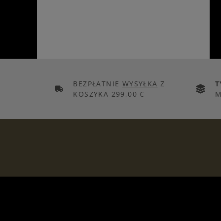
BEZPŁATNIE
WYSYŁKA
Z
T
KOSZYKA 299,00 €
M