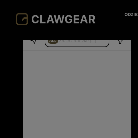
ODZIE
H
ALL
JA
HO
SH
PA
SO
AC