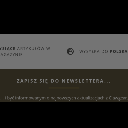
YSIĄCE
ARTYKUŁÓW W
WYSYŁKA DO
POLSKA
AGAZYNIE
ZAPISZ SIĘ DO NEWSLETTERA...
... i być informowanym o najnowszych aktualizacjach z Clawgear.
Adres e-mailowy biuletynu
ZAL