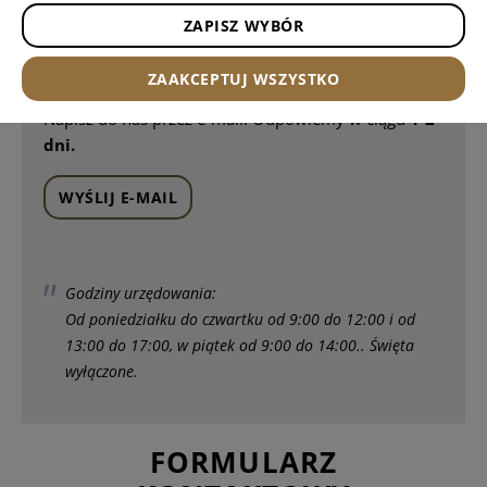
w godzinach pracy naszego biura.
ZAPISZ WYBÓR
ZAAKCEPTUJ WSZYSTKO
Napisz do nas przez e-mail. Odpowiemy w ciągu
1-2
dni.
WYŚLIJ E-MAIL
Godziny urzędowania:
Od poniedziałku do czwartku od 9:00 do 12:00 i od
13:00 do 17:00, w piątek od 9:00 do 14:00.. Święta
wyłączone.
FORMULARZ