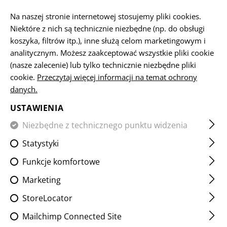
PL
Na naszej stronie internetowej stosujemy pliki cookies.
Niektóre z nich są technicznie niezbędne (np. do obsługi
koszyka, filtrów itp.), inne służą celom marketingowym i
STRONA GŁÓWNA
OBSŁUGA KLIENTA
KONTAKT
analitycznym. Możesz zaakceptować wszystkie pliki cookie
(nasze zalecenie) lub tylko technicznie niezbędne pliki
cookie.
OBSŁUGA KLIENTA
Przeczytaj więcej informacji na temat ochrony
danych.
Nie chcesz kontaktować się z nami przez formularz?
W takim razie zadzwoń do nas lub napisz do nas
USTAWIENIA
osobistą wiadomość e-mail.
Niezbędne z technicznego punktu widzenia
Statystyki
Funkcje komfortowe
Marketing
Telefon jest najszybszym sposobem skontaktowania
StoreLocator
się z nami. Zadzwoń do nas pod numer
+43 7252
Mailchimp Connected Site
50900