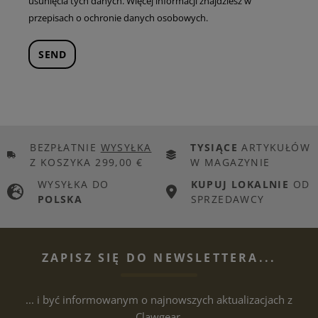
usunięcia tych danych. Więcej informacji znajdziesz w
przepisach o ochronie danych
osobowych.
SEND
BEZPŁATNIE
WYSYŁKA
TYSIĄCE
ARTYKUŁÓW
Z KOSZYKA 299,00 €
W MAGAZYNIE
WYSYŁKA DO
KUPUJ LOKALNIE
OD
POLSKA
SPRZEDAWCY
ZAPISZ SIĘ DO NEWSLETTERA...
... i być informowanym o najnowszych aktualizacjach z
Clawgear.