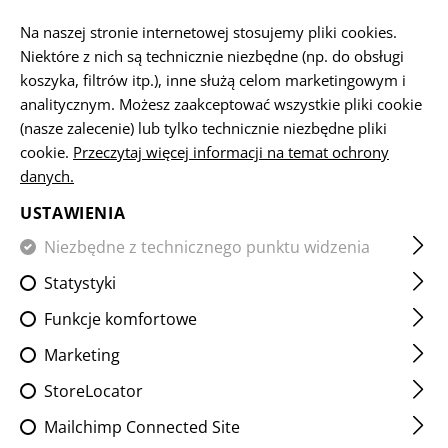
PL
Na naszej stronie internetowej stosujemy pliki cookies.
Niektóre z nich są technicznie niezbędne (np. do obsługi
koszyka, filtrów itp.), inne służą celom marketingowym i
analitycznym. Możesz zaakceptować wszystkie pliki cookie
URZĄDZENIA WYLOTOWE
(nasze zalecenie) lub tylko technicznie niezbędne pliki
cookie.
Przeczytaj więcej informacji na temat ochrony
STRONA GŁÓWNA
BROŃ PALNA I AKCESORIA
URZĄDZ
danych.
Tłumiki
Hamulec Wylotowy
Kompensatory
USTAWIENIA
Niezbędne z technicznego punktu widzenia
Statystyki
FILTR
Funkcje komfortowe
Marketing
StoreLocator
Mailchimp Connected Site