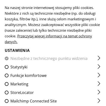
PL
Na naszej stronie internetowej stosujemy pliki cookies.
Niektóre z nich są technicznie niezbędne (np. do obsługi
koszyka, filtrów itp.), inne służą celom marketingowym i
STRONA GŁÓWNA
ODZIEŻ
JACKETS
SMOCKS
analitycznym. Możesz zaakceptować wszystkie pliki cookie
(nasze zalecenie) lub tylko technicznie niezbędne pliki
cookie.
Przeczytaj więcej informacji na temat ochrony
danych.
USTAWIENIA
FILTR
Niezbędne z technicznego punktu widzenia
Statystyki
Funkcje komfortowe
Marketing
StoreLocator
Mailchimp Connected Site