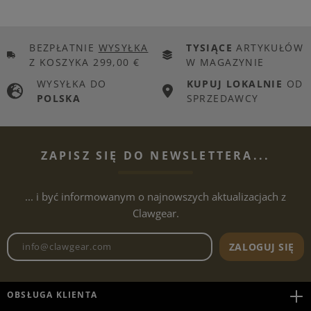
BEZPŁATNIE
WYSYŁKA
TYSIĄCE
ARTYKUŁÓW
Z KOSZYKA 299,00 €
W MAGAZYNIE
WYSYŁKA DO
KUPUJ LOKALNIE
OD
POLSKA
SPRZEDAWCY
ZAPISZ SIĘ DO NEWSLETTERA...
... i być informowanym o najnowszych aktualizacjach z
Clawgear.
Adres e-mailowy biuletynu
ZALOGUJ SIĘ
OBSŁUGA KLIENTA