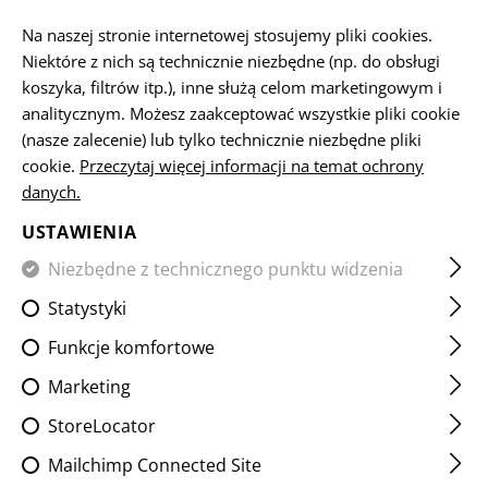
PL
Na naszej stronie internetowej stosujemy pliki cookies.
Niektóre z nich są technicznie niezbędne (np. do obsługi
koszyka, filtrów itp.), inne służą celom marketingowym i
analitycznym. Możesz zaakceptować wszystkie pliki cookie
ZAPALNICZKA
(nasze zalecenie) lub tylko technicznie niezbędne pliki
cookie.
Przeczytaj więcej informacji na temat ochrony
STRONA GŁÓWNA
SPRZĘT
AKCESORIA
ZAPALNICZK
danych.
USTAWIENIA
FILTR
Niezbędne z technicznego punktu widzenia
Statystyki
Funkcje komfortowe
Marketing
StoreLocator
Mailchimp Connected Site