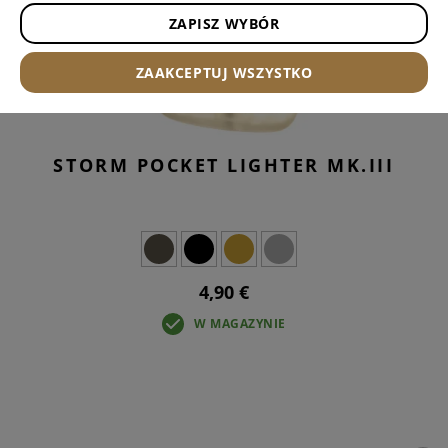
ZAPISZ WYBÓR
ZAAKCEPTUJ WSZYSTKO
STORM POCKET LIGHTER MK.III
4,90 €
W MAGAZYNIE