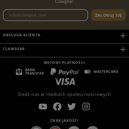
Clawgear.
Adres e-mailowy biuletynu
ZALOGUJ SIĘ
OBSŁUGA KLIENTA
CLAWGEAR
METODY PŁATNOŚCI
BANK
MASTERCARD
TRANSFER
Śledź nas w mediach społecznościowych
ZNAK JAKOŚCI