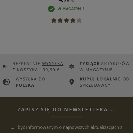
W MAGAZYNIE
BEZPŁATNIE
WYSYŁKA
TYSIĄCE
ARTYKUŁÓW
Z KOSZYKA 199,90 €
W MAGAZYNIE
WYSYŁKA DO
KUPUJ LOKALNIE
OD
POLSKA
SPRZEDAWCY
ZAPISZ SIĘ DO NEWSLETTERA...
... i być informowanym o najnowszych aktualizacjach z