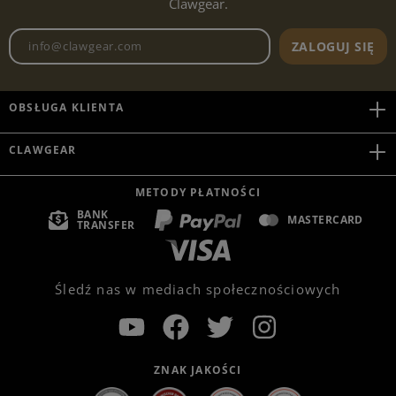
Clawgear.
Adres e-mailowy biuletynu
ZALOGUJ SIĘ
OBSŁUGA KLIENTA
CLAWGEAR
METODY PŁATNOŚCI
BANK
MASTERCARD
TRANSFER
Śledź nas w mediach społecznościowych
ZNAK JAKOŚCI