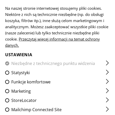
PL
Na naszej stronie internetowej stosujemy pliki cookies.
Niektóre z nich są technicznie niezbędne (np. do obsługi
koszyka, filtrów itp.), inne służą celom marketingowym i
analitycznym. Możesz zaakceptować wszystkie pliki cookie
NECK GAITERS
(nasze zalecenie) lub tylko technicznie niezbędne pliki
cookie.
Przeczytaj więcej informacji na temat ochrony
STRONA GŁÓWNA
ODZIEŻ
HEADWEAR
NECK GAITER
danych.
USTAWIENIA
FILTR
Niezbędne z technicznego punktu widzenia
Statystyki
Funkcje komfortowe
Marketing
StoreLocator
Mailchimp Connected Site