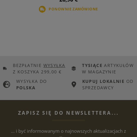
PONOWNIE ZAMÓWIONE
BEZPŁATNIE
WYSYŁKA
TYSIĄCE
ARTYKUŁÓW
Z KOSZYKA 299,00 €
W MAGAZYNIE
WYSYŁKA DO
KUPUJ LOKALNIE
OD
POLSKA
SPRZEDAWCY
ZAPISZ SIĘ DO NEWSLETTERA...
... i być informowanym o najnowszych aktualizacjach z