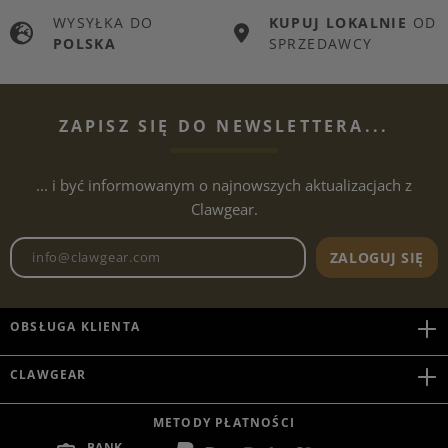
WYSYŁKA DO
KUPUJ LOKALNIE
OD
POLSKA
SPRZEDAWCY
ZAPISZ SIĘ DO NEWSLETTERA...
... i być informowanym o najnowszych aktualizacjach z
Clawgear.
Adres e-mailowy biuletynu
ZALOGUJ SIĘ
OBSŁUGA KLIENTA
CLAWGEAR
METODY PŁATNOŚCI
BANK