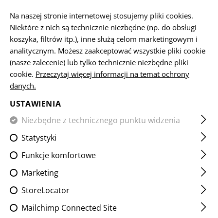
PL
Na naszej stronie internetowej stosujemy pliki cookies.
Niektóre z nich są technicznie niezbędne (np. do obsługi
koszyka, filtrów itp.), inne służą celom marketingowym i
analitycznym. Możesz zaakceptować wszystkie pliki cookie
FLAG PATCHES
(nasze zalecenie) lub tylko technicznie niezbędne pliki
cookie.
Przeczytaj więcej informacji na temat ochrony
STRONA GŁÓWNA
SPRZĘT
NASZYWKI
NASZYWKI IR
danych.
USTAWIENIA
FILTR
Niezbędne z technicznego punktu widzenia
Statystyki
Funkcje komfortowe
Marketing
StoreLocator
Mailchimp Connected Site