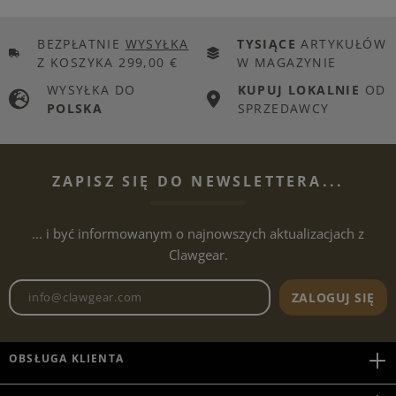
BEZPŁATNIE
WYSYŁKA
TYSIĄCE
ARTYKUŁÓW
Z KOSZYKA 299,00 €
W MAGAZYNIE
WYSYŁKA DO
KUPUJ LOKALNIE
OD
POLSKA
SPRZEDAWCY
ZAPISZ SIĘ DO NEWSLETTERA...
... i być informowanym o najnowszych aktualizacjach z
Clawgear.
Adres e-mailowy biuletynu
ZALOGUJ SIĘ
OBSŁUGA KLIENTA