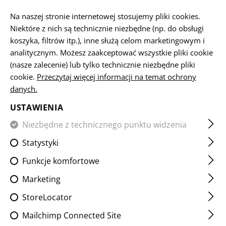
PL
Na naszej stronie internetowej stosujemy pliki cookies.
Niektóre z nich są technicznie niezbędne (np. do obsługi
koszyka, filtrów itp.), inne służą celom marketingowym i
analitycznym. Możesz zaakceptować wszystkie pliki cookie
(nasze zalecenie) lub tylko technicznie niezbędne pliki
cookie.
Przeczytaj więcej informacji na temat ochrony
danych.
WYPRZEDAŻ
USTAWIENIA
Niezbędne z technicznego punktu widzenia
Statystyki
Funkcje komfortowe
Marketing
STRONA GŁÓWNA
WYPRZEDAŻ
StoreLocator
Mailchimp Connected Site
FILTR