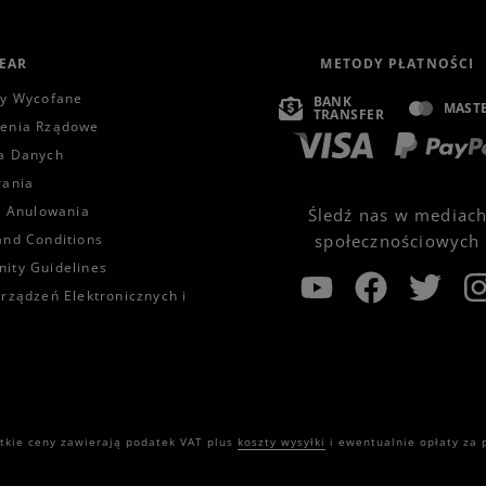
EAR
METODY PŁATNOŚCI
ty Wycofane
BANK
MAST
TRANSFER
enia Rządowe
a Danych
rania
a Anulowania
Śledź nas w mediac
and Conditions
społecznościowych
ity Guidelines
rządzeń Elektronicznych i
kie ceny zawierają podatek VAT plus
koszty wysyłki
i ewentualnie opłaty za p