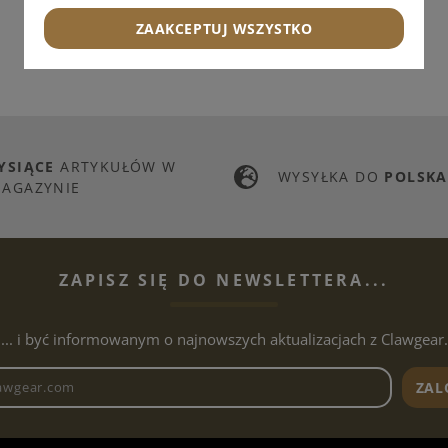
ZAAKCEPTUJ WSZYSTKO
YSIĄCE
ARTYKUŁÓW W
WYSYŁKA DO
POLSKA
AGAZYNIE
ZAPISZ SIĘ DO NEWSLETTERA...
... i być informowanym o najnowszych aktualizacjach z Clawgear.
Adres e-mailowy biuletynu
ZAL