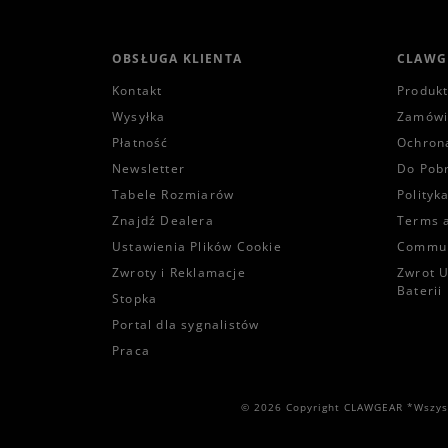
OBSŁUGA KLIENTA
CLAWG
Kontakt
Produk
Wysyłka
Zamówi
Płatność
Ochron
Newsletter
Do Pob
Tabele Rozmiarów
Polityk
Znajdź Dealera
Terms 
Ustawienia Plików Cookie
Commun
Zwroty i Reklamacje
Zwrot U
Baterii
Stopka
Portal dla sygnalistów
Praca
© 2026 Copyright CLAWGEAR *Wszyst