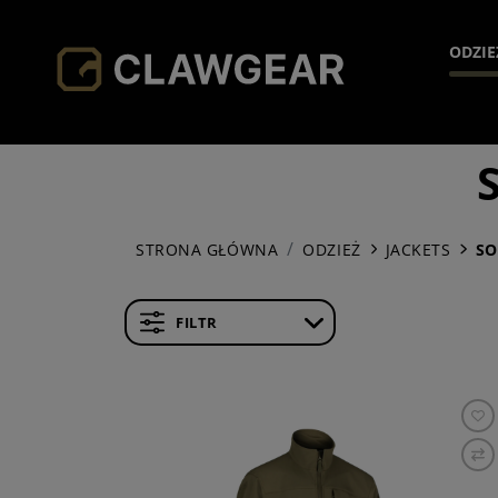
ODZIE
H
JA
HO
STRONA GŁÓWNA
ODZIEŻ
JACKETS
SO
SH
PA
FILTR
SO
AC