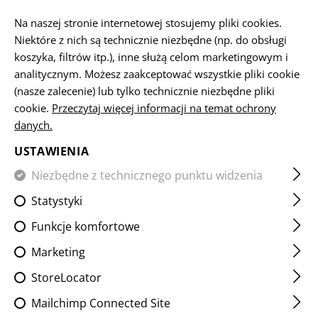
PL
Na naszej stronie internetowej stosujemy pliki cookies.
Niektóre z nich są technicznie niezbędne (np. do obsługi
koszyka, filtrów itp.), inne służą celom marketingowym i
analitycznym. Możesz zaakceptować wszystkie pliki cookie
FIELD SHIRTS
(nasze zalecenie) lub tylko technicznie niezbędne pliki
cookie.
Przeczytaj więcej informacji na temat ochrony
STRONA GŁÓWNA
ODZIEŻ
SHIRTS
FIELD SHIRTS
danych.
USTAWIENIA
FILTR
Niezbędne z technicznego punktu widzenia
Statystyki
Funkcje komfortowe
Marketing
StoreLocator
Mailchimp Connected Site