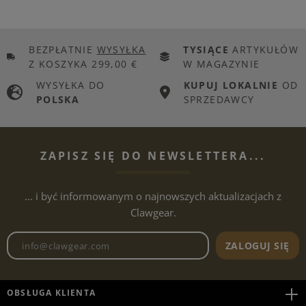
BEZPŁATNIE
WYSYŁKA
TYSIĄCE
ARTYKUŁÓW
Z KOSZYKA 299,00 €
W MAGAZYNIE
WYSYŁKA DO
KUPUJ LOKALNIE
OD
POLSKA
SPRZEDAWCY
ZAPISZ SIĘ DO NEWSLETTERA...
... i być informowanym o najnowszych aktualizacjach z
Clawgear.
Adres e-mailowy biuletynu
ZALOGUJ SIĘ
OBSŁUGA KLIENTA