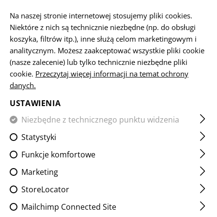
PL
Na naszej stronie internetowej stosujemy pliki cookies.
Niektóre z nich są technicznie niezbędne (np. do obsługi
koszyka, filtrów itp.), inne służą celom marketingowym i
analitycznym. Możesz zaakceptować wszystkie pliki cookie
NARZĘDZIA
(nasze zalecenie) lub tylko technicznie niezbędne pliki
cookie.
Przeczytaj więcej informacji na temat ochrony
STRONA GŁÓWNA
SPRZĘT
AKCESORIA
NARZĘDZIA
danych.
USTAWIENIA
FILTR
Niezbędne z technicznego punktu widzenia
Statystyki
Funkcje komfortowe
Marketing
StoreLocator
Mailchimp Connected Site