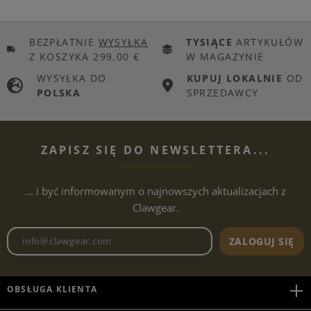
BEZPŁATNIE
WYSYŁKA
TYSIĄCE
ARTYKUŁÓW
Z KOSZYKA 299,00 €
W MAGAZYNIE
WYSYŁKA DO
KUPUJ LOKALNIE
OD
POLSKA
SPRZEDAWCY
ZAPISZ SIĘ DO NEWSLETTERA...
... i być informowanym o najnowszych aktualizacjach z
Clawgear.
Adres e-mailowy biuletynu
ZALOGUJ SIĘ
OBSŁUGA KLIENTA