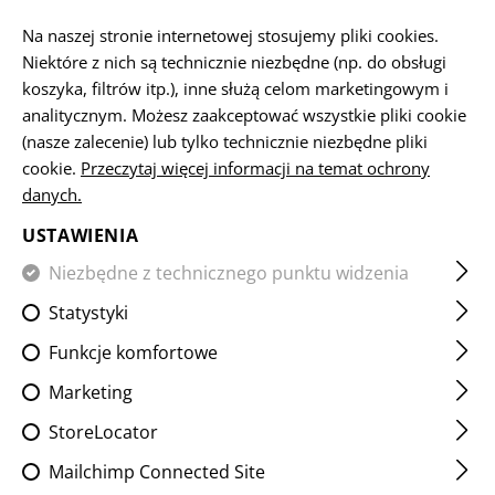
PL
Na naszej stronie internetowej stosujemy pliki cookies.
Niektóre z nich są technicznie niezbędne (np. do obsługi
koszyka, filtrów itp.), inne służą celom marketingowym i
analitycznym. Możesz zaakceptować wszystkie pliki cookie
STRONA GŁÓWNA
WYPRZEDAŻ
OPERATOR COMBAT SH
(nasze zalecenie) lub tylko technicznie niezbędne pliki
cookie.
Przeczytaj więcej informacji na temat ochrony
danych.
OPERATOR COMBAT SHIRT
USTAWIENIA
Niezbędne z technicznego punktu widzenia
Statystyki
Funkcje komfortowe
Marketing
StoreLocator
Mailchimp Connected Site