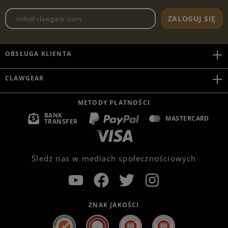
Adres e-mailowy biuletynu
ZALOGUJ SIĘ
OBSŁUGA KLIENTA
CLAWGEAR
METODY PŁATNOŚCI
BANK
MASTERCARD
TRANSFER
Śledź nas w mediach społecznościowych
ZNAK JAKOŚCI