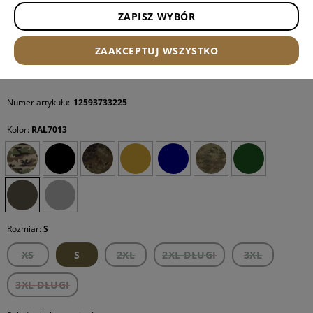
ZAPISZ WYBÓR
ZAAKCEPTUJ WSZYSTKO
Numer artykułu:
12593733225
Kolor:
RAL7013
Rozmiar:
S
XS
S
2XL
2XL DŁUGI
3XL
3XL DŁUGI