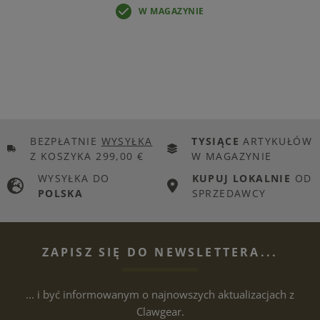
W MAGAZYNIE
BEZPŁATNIE
WYSYŁKA
TYSIĄCE
ARTYKUŁÓW
Z KOSZYKA 299,00 €
W MAGAZYNIE
WYSYŁKA DO
KUPUJ LOKALNIE
OD
POLSKA
SPRZEDAWCY
ZAPISZ SIĘ DO NEWSLETTERA...
... i być informowanym o najnowszych aktualizacjach z
Clawgear.