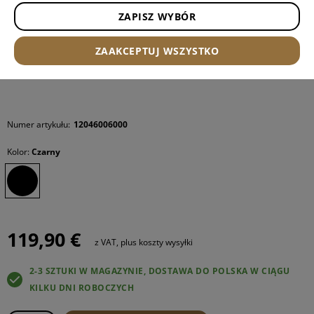
ZAPISZ WYBÓR
ZAAKCEPTUJ WSZYSTKO
Numer artykułu:
12046006000
Kolor:
Czarny
119,90 €
z VAT, plus koszty wysyłki
2-3 SZTUKI W MAGAZYNIE, DOSTAWA DO POLSKA W CIĄGU
KILKU DNI ROBOCZYCH