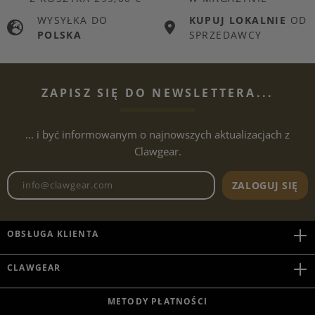
WYSYŁKA DO
KUPUJ LOKALNIE
OD
POLSKA
SPRZEDAWCY
ZAPISZ SIĘ DO NEWSLETTERA...
... i być informowanym o najnowszych aktualizacjach z
Clawgear.
Adres e-mailowy biuletynu
ZALOGUJ SIĘ
OBSŁUGA KLIENTA
CLAWGEAR
METODY PŁATNOŚCI