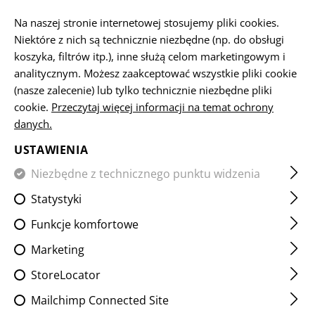
PL
Na naszej stronie internetowej stosujemy pliki cookies.
Niektóre z nich są technicznie niezbędne (np. do obsługi
koszyka, filtrów itp.), inne służą celom marketingowym i
analitycznym. Możesz zaakceptować wszystkie pliki cookie
STRONA GŁÓWNA
BROŃ PALNA I AKCESORIA
URZĄDZE
(nasze zalecenie) lub tylko technicznie niezbędne pliki
cookie.
Przeczytaj więcej informacji na temat ochrony
danych.
AK47 STARBLAST HYBRID
COMPENSATOR
USTAWIENIA
Niezbędne z technicznego punktu widzenia
Statystyki
Funkcje komfortowe
Marketing
StoreLocator
Mailchimp Connected Site