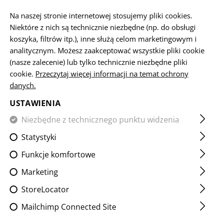
PL
Na naszej stronie internetowej stosujemy pliki cookies.
Niektóre z nich są technicznie niezbędne (np. do obsługi
koszyka, filtrów itp.), inne służą celom marketingowym i
analitycznym. Możesz zaakceptować wszystkie pliki cookie
STRONA GŁÓWNA
BROŃ PALNA I AKCESORIA
URZĄDZE
(nasze zalecenie) lub tylko technicznie niezbędne pliki
cookie.
Przeczytaj więcej informacji na temat ochrony
danych.
SG553 SOF COMPENSATOR
USTAWIENIA
Niezbędne z technicznego punktu widzenia
Statystyki
Funkcje komfortowe
Marketing
StoreLocator
Mailchimp Connected Site