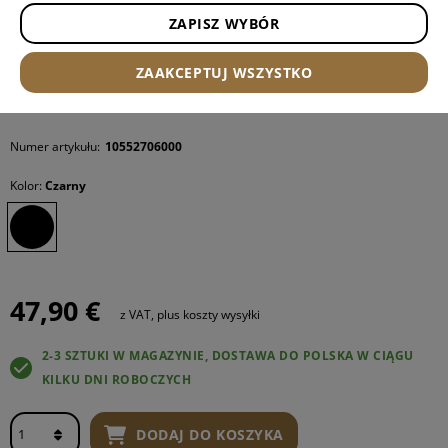
ZAPISZ WYBÓR
ZAAKCEPTUJ WSZYSTKO
Numer artykułu:
10552706000
Kolor:
Czarny
47,90 €
z VAT, plus koszty wysyłki
2-3 SZTUKI W MAGAZYNIE, DOSTAWA DO POLSKA W CIĄGU
KILKU DNI ROBOCZYCH
DODAJ DO KOSZYKA