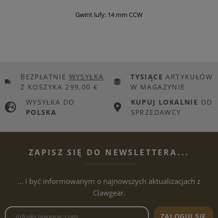
Gwint lufy: 14 mm CCW
BEZPŁATNIE
WYSYŁKA
TYSIĄCE
ARTYKUŁÓW
Z KOSZYKA 299,00 €
W MAGAZYNIE
WYSYŁKA DO
KUPUJ LOKALNIE
OD
POLSKA
SPRZEDAWCY
ZAPISZ SIĘ DO NEWSLETTERA...
... i być informowanym o najnowszych aktualizacjach z
Clawgear.
Adres e-mailowy biuletynu
ZALOGUJ SIĘ