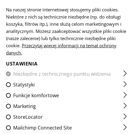
PL
Na naszej stronie internetowej stosujemy pliki cookies.
Niektóre z nich są technicznie niezbędne (np. do obsługi
koszyka, filtrów itp.), inne służą celom marketingowym i
analitycznym. Możesz zaakceptować wszystkie pliki cookie
STRONA GŁÓWNA
BROŃ PALNA I AKCESORIA
URZĄDZE
(nasze zalecenie) lub tylko technicznie niezbędne pliki
cookie.
Przeczytaj więcej informacji na temat ochrony
danych.
AR15 SOF COMPENSATOR
USTAWIENIA
Niezbędne z technicznego punktu widzenia
Statystyki
Funkcje komfortowe
Marketing
StoreLocator
Mailchimp Connected Site