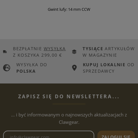
Gwint lufy: 14 mm CCW
BEZPŁATNIE
WYSYŁKA
TYSIĄCE
ARTYKUŁÓW
Z KOSZYKA 299,00 €
W MAGAZYNIE
WYSYŁKA DO
KUPUJ LOKALNIE
OD
POLSKA
SPRZEDAWCY
ZAPISZ SIĘ DO NEWSLETTERA...
... i być informowanym o najnowszych aktualizacjach z
Clawgear.
Adres e-mailowy biuletynu
ZALOGUJ SIĘ