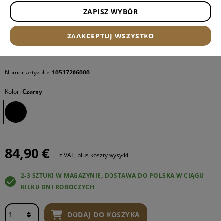
ZAPISZ WYBÓR
ZAAKCEPTUJ WSZYSTKO
Numer artykułu:
10517206000
Kolor:
Czarny
84,90 €
z VAT, plus koszty wysyłki
2-3 SZTUKI W MAGAZYNIE, DOSTAWA DO POLSKA W CIĄGU
KILKU DNI ROBOCZYCH
DODAJ DO KOSZYKA