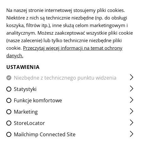
PL
Na naszej stronie internetowej stosujemy pliki cookies.
Niektóre z nich są technicznie niezbędne (np. do obsługi
koszyka, filtrów itp.), inne służą celom marketingowym i
analitycznym. Możesz zaakceptować wszystkie pliki cookie
STRONA GŁÓWNA
SPRZĘT
AKCESORIA
BATERIA
21
(nasze zalecenie) lub tylko technicznie niezbędne pliki
cookie.
Przeczytaj więcej informacji na temat ochrony
danych.
21700 BATTERY 3.7V
4000MAH
USTAWIENIA
Niezbędne z technicznego punktu widzenia
Statystyki
Funkcje komfortowe
Marketing
StoreLocator
Mailchimp Connected Site