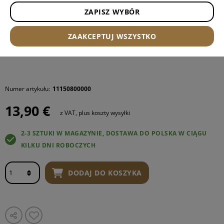
ZAPISZ WYBÓR
ZAAKCEPTUJ WSZYSTKO
Numer artykułu:
11150800000
13,90 €
z VAT, plus koszty wysyłki
2-3 SZTUKI W MAGAZYNIE, DOSTAWA DO POLSKA W CIĄGU
KILKU DNI ROBOCZYCH
DODAJ DO KOSZYKA