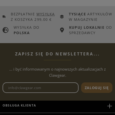
BEZPŁATNIE
WYSYŁKA
TYSIĄCE
ARTYKUŁÓW
Z KOSZYKA 299,00 €
W MAGAZYNIE
WYSYŁKA DO
KUPUJ LOKALNIE
OD
POLSKA
SPRZEDAWCY
ZAPISZ SIĘ DO NEWSLETTERA...
... i być informowanym o najnowszych aktualizacjach z
Clawgear.
Adres e-mailowy biuletynu
ZALOGUJ SIĘ
OBSŁUGA KLIENTA