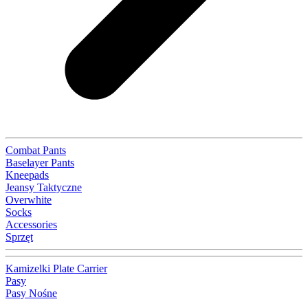
Combat Pants
Baselayer Pants
Kneepads
Jeansy Taktyczne
Overwhite
Socks
Accessories
Sprzęt
Kamizelki Plate Carrier
Pasy
Pasy Nośne